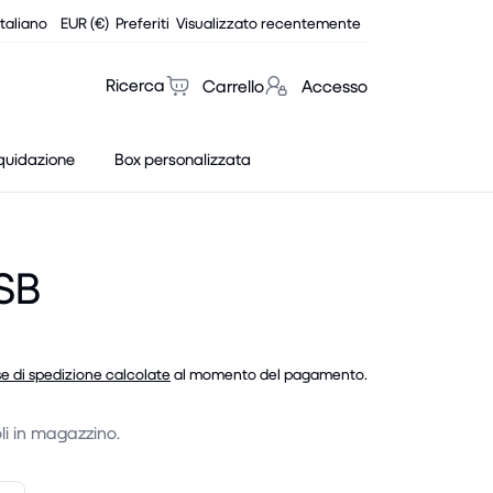
Italiano
EUR (€)
Preferiti
Visualizzato recentemente
Ricerca
Carrello
Accesso
quidazione
Box personalizzata
SB
e di spedizione calcolate
al momento del pagamento.
li in magazzino.