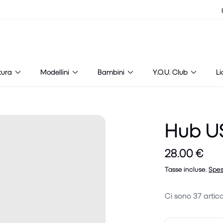
tura
Modellini
Bambini
Y.O.U. Club
Li
Hub U
28.00 €
Tasse incluse.
Spes
Ci sono
37
artico