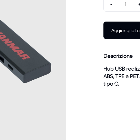
-
Aggiungi al c
Descrizione
Hub USB realizz
ABS, TPE e PET.
tipo C.