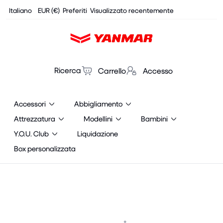
Cookies management panel
Italiano
EUR (€)
Preferiti
Visualizzato recentemente
Ricerca
Carrello
Accesso
Accessori
Abbigliamento
Attrezzatura
Modellini
Bambini
Y.O.U. Club
Liquidazione
Box personalizzata