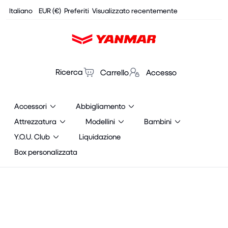
Cookies management panel
Italiano
EUR (€)
Preferiti
Visualizzato recentemente
Ricerca
Carrello
Accesso
Accessori
Abbigliamento
Attrezzatura
Modellini
Bambini
Y.O.U. Club
Liquidazione
Box personalizzata