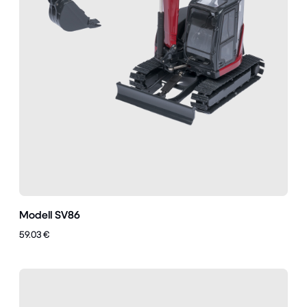
Modell SV86
59.03 €