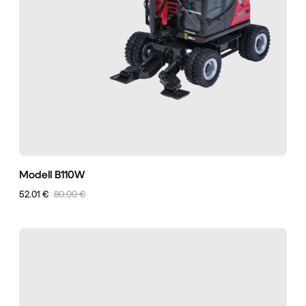
Modell B110W
52.01 €
80.00 €