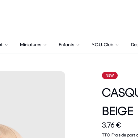
nt
Miniatures
Enfants
Y.O.U. Club
De
NEW
CASQU
BEIGE
3.76 €
TTC.
Frais de port 