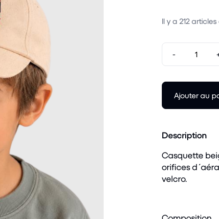
Il y a
212
articles
-
Ajouter au p
Description
Casquette bei
orifices d´aér
velcro.
Composition