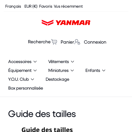
Cookies management panel
Français
EUR (€)
Favoris
Vus récemment
Recherche
Panier
Connexion
Accessoires
Vêtements
Équipement
Miniatures
Enfants
Y.O.U. Club
Destockage
Box personnalisée
Guide des tailles