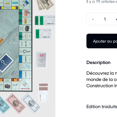
Il y a
79
articles 
-
Ajouter au p
Description
Découvrez la 
monde de la c
Construction I
Edition traduit