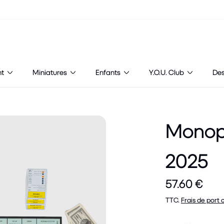
nt
Miniatures
Enfants
Y.O.U. Club
De
Monop
2025
57.60 €
TTC.
Frais de port 