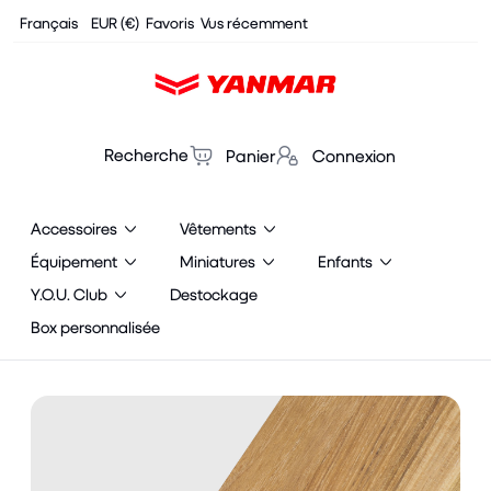
Cookies management panel
Français
EUR (€)
Favoris
Vus récemment
Recherche
Panier
Connexion
Accessoires
Vêtements
Équipement
Miniatures
Enfants
Y.O.U. Club
Destockage
Box personnalisée