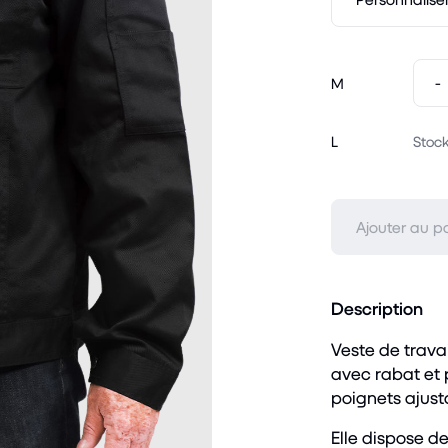
-
M
L
Stock
Ajouter au p
Description
Veste de travai
avec rabat et 
poignets ajust
Elle dispose d