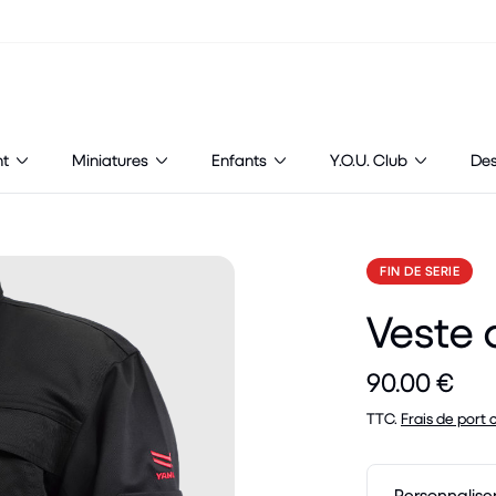
nt
Miniatures
Enfants
Y.O.U. Club
De
FIN DE SERIE
Veste 
90.00 €
TTC.
Frais de port 
Personnalise