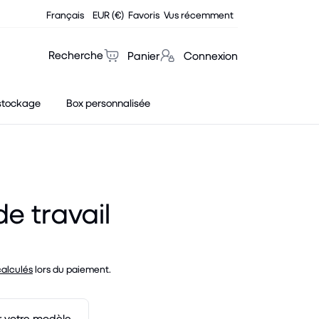
Français
EUR (€)
Favoris
Vus récemment
Recherche
Panier
Connexion
stockage
Box personnalisée
de travail
calculés
lors du paiement.
r votre modèle