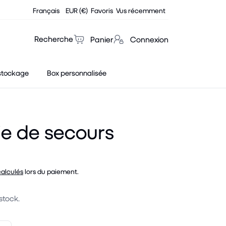
Français
EUR (€)
Favoris
Vus récemment
Recherche
Panier
Connexion
stockage
Box personnalisée
ie de secours
calculés
lors du paiement.
stock.