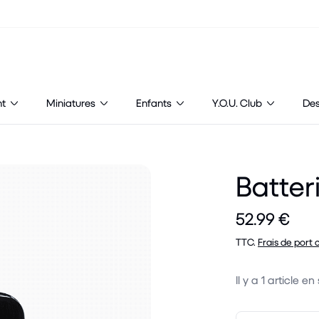
nt
Miniatures
Enfants
Y.O.U. Club
De
Batter
52.99 €
TTC.
Frais de port 
Il y a
1
article en 