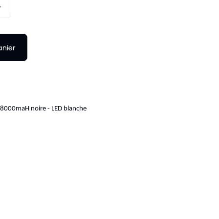
+
anier
s 8000maH noire - LED blanche