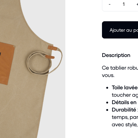
-
Ajouter au p
Description
Ce tablier rob
vous.
Toile lavé
toucher a
Détails en
Durabilité
temps, parf
avec style,