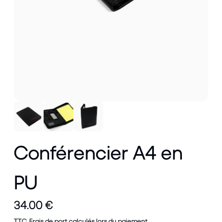
Conférencier A4 en
PU
34.00 €
TTC.
Frais de port calculés
lors du paiement.