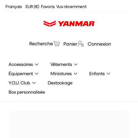
Cookies management panel
Français
EUR (€)
Favoris
Vus récemment
Recherche
Panier
Connexion
Accessoires
Vêtements
Équipement
Miniatures
Enfants
Y.O.U. Club
Destockage
Box personnalisée